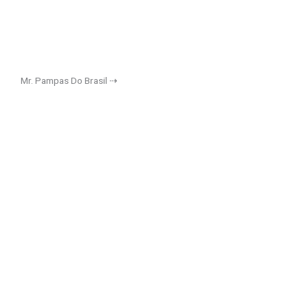
Mr. Pampas Do Brasil ⇢
Contáctanos!
Platícanos de tu
F
I