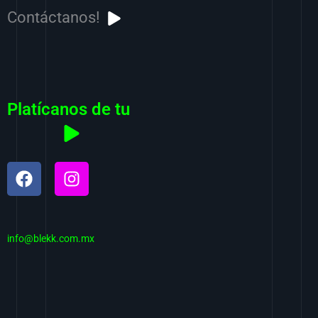
Contáctanos!
Platícanos de tu
F
I
a
n
c
s
e
t
b
a
info@blekk.com.mx
o
g
o
r
k
a
m