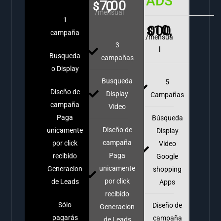
ADS
7,000
$
/mensual
1
10,000
$
campaña
/mensua
3
l
Busqueda
campañas
o Display
Busqueda
5
Diseño de
Display
Campañas
campaña
Video
Paga
Búsqueda
Diseño de
unicamente
Display
campaña
por click
Video
Paga
recibido
Google
unicamente
Generacion
shopping
por click
de Leads
Apps
recibido
Sólo
Diseño de
Generacion
pagarás
campaña
de Leads