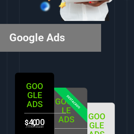
Google Ads
GOO
GLE
GOOG
ADS
LE
GOO
ADS
4,000
$
GLE
/mensual