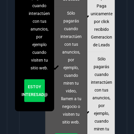
cuando
Paga
Sólo
interactúen
unicamente
pagarás
con tus
por click
cuando
anuncios,
recibido
interactúen
por
Generacion
con tus
ejemplo
de Leads
anuncios,
cuando
Sólo
por
visiten tu
pagarás
ejemplo,
sitio web.
cuando
cuando
interactúen
miren tu
ESTOY
con tus
video,
INTERESAD@
anuncios,
llamen a tu
por
negocio o
ejemplo,
visiten tu
cuando
sitio web.
miren tu